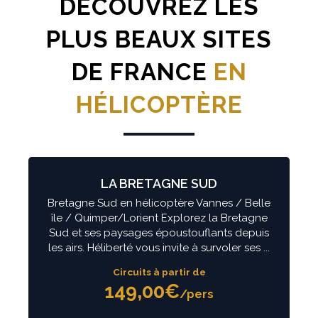
DÉCOUVREZ LES
PLUS BEAUX SITES
DE FRANCE
EN
HÉLICOPTÈRE
LA BRETAGNE SUD
Bretagne Sud en hélicoptère Vannes / Belle
île / Quimper/Lorient Explorez la Bretagne
Sud et ses paysages époustouflants depuis
les airs. Héliberté vous invite à survoler ses
...
Circuits à partir de
149,00€
/pers