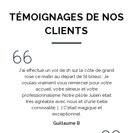
TÉMOIGNAGES DE NOS
CLIENTS
de la
J'ai effectué un vol de 1h sur la côte de granit
Nous 
s !
rose ce matin au départ de St brieuc. Je
Morbiha
voulais vraiment vous remercier pour votre
très sy
accueil, votre sérieux et votre
décol
professionnalisme. Notre pilote Julien était
pa
très agréable avec nous et d'une belle
ex
convivialité. [...] C'était magique et
exceptionnel.
Guillaume B