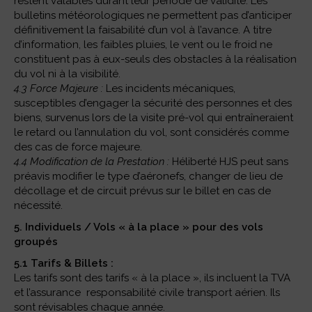
restent valables durant leur période de validité. Les
bulletins météorologiques ne permettent pas d’anticiper
définitivement la faisabilité d’un vol à l’avance. A titre
d’information, les faibles pluies, le vent ou le froid ne
constituent pas à eux-seuls des obstacles à la réalisation
du vol ni à la visibilité.
4.3 Force Majeure :
Les incidents mécaniques,
susceptibles d’engager la sécurité des personnes et des
biens, survenus lors de la visite pré-vol qui entraîneraient
le retard ou l’annulation du vol, sont considérés comme
des cas de force majeure.
4.4 Modification de la Prestation :
Héliberté HJS peut sans
préavis modifier le type d’aéronefs, changer de lieu de
décollage et de circuit prévus sur le billet en cas de
nécessité.
5. Individuels / Vols « à la place » pour des vols
groupés
5.1 Tarifs & Billets :
Les tarifs sont des tarifs « à la place », ils incluent la TVA
et l’assurance responsabilité civile transport aérien. Ils
sont révisables chaque année.