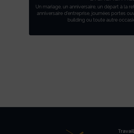
ent à
Un mariage, un anniversaire, un départ à la re
anniversaire d'entreprise, journées portes ou
building ou toute autre occasi
Travai