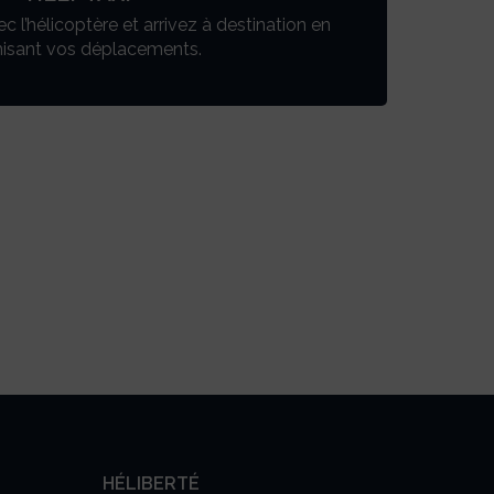
l’hélicoptère et arrivez à destination en
Une e
isant vos déplacements.
HÉLIBERTÉ