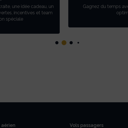
traite, une idée cadeau, un
Gagnez du temps avec 
vertes, incentives et team
optim
on spéciale
l aérien
Vols passagers