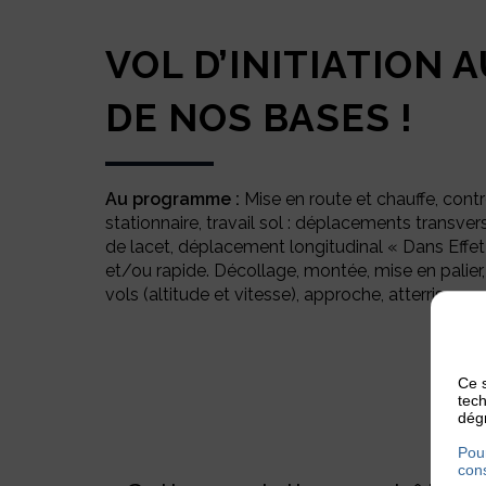
VOL D’INITIATION 
DE NOS BASES !
Au programme :
Mise en route et chauffe, contr
stationnaire, travail sol : déplacements transver
de lacet, déplacement longitudinal « Dans Effet 
et/ou rapide. Décollage, montée, mise en palier, 
vols (altitude et vitesse), approche, atterrissage
Ce s
tech
dégr
Pour
cons