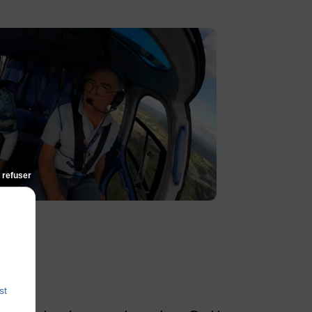
 refuser
!
st