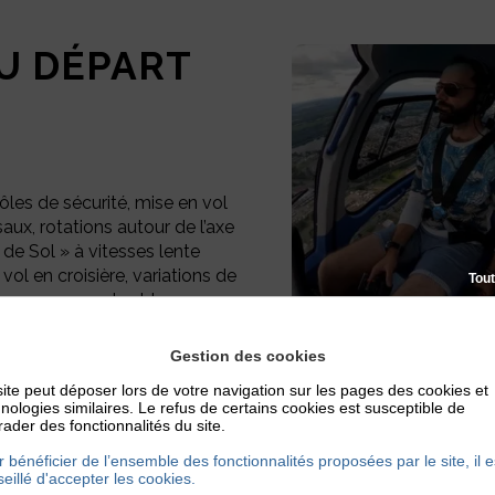
AU DÉPART
ôles de sécurité, mise en vol
saux, rotations autour de l’axe
de Sol » à vitesses lente
vol en croisière, variations de
Tout
 : vous saurez tout !
Gestion des cookies
ite peut déposer lors de votre navigation sur les pages des cookies et
nologies similaires. Le refus de certains cookies est susceptible de
ader des fonctionnalités du site.
Un vol personnalisé selon vos envies 
 bénéficier de l’ensemble des fonctionnalités proposées par le site, il e
eillé d'accepter les cookies.