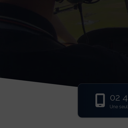
02 4

Une seul