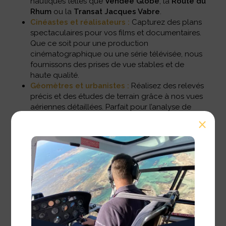
nautiques telles que
Vendée Globe
, la
Route du
Rhum
ou la
Transat Jacques Vabre
.
Cinéastes et réalisateurs :
Capturez des plans
spectaculaires pour vos films et documentaires.
Que ce soit pour une production
cinématographique ou une série télévisée, nous
fournissons des prises de vue stables et de
haute qualité.
Géomètres et urbanistes :
Réalisez des relevés
précis et des études de terrain grâce à nos vues
aériennes détaillées. Parfait pour l’analyse de
l’environnement, la planification urbaine et le
⨯
suivi de projets de construction.
Chercheurs et scientifiques
:
Utilisez nos
services pour des études environnementales,
l’observation de la faune et de la flore, ou des
projets de recherche en géographie et
géologie.
Publicitaires et créateurs de contenu :
Créez
des campagnes visuellement impressionnantes
avec des images aériennes qui captivent et
inspirent votre audience.