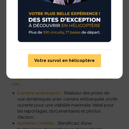
OPTIONS DE PRISE DE
VUE
Que ce soit pour des images en mouvement ou des
Votre survol en hélicoptère
plans cinématographiques ultra-stables,
Héliberté
met à votre disposition des équipements
adaptés pour capturer chaque détail depuis le
ciel
.
Caméra embarquée :
Réalisez des prises de
vue dynamiques avec caméra embarquée, porte
ouverte pour une visibilité maximale. Idéal pour
les reportages, documentaires et photos
d’action.
Système Cinéflex :
Bénéficiez d’une